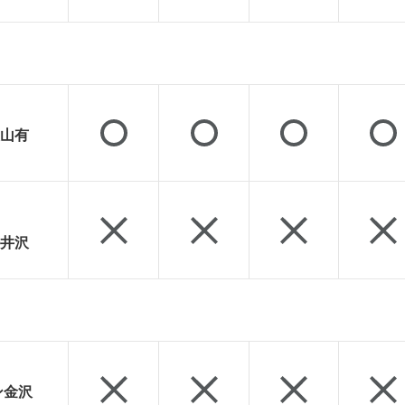
山有
井沢
ン金沢