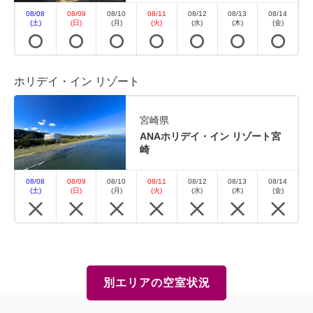
08/08
08/09
08/10
08/11
08/12
08/13
08/14
(土)
(日)
(月)
(火)
(水)
(木)
(金)
ホリデイ・イン リゾート
宮崎県
ANAホリデイ・イン リゾート宮
崎
08/08
08/09
08/10
08/11
08/12
08/13
08/14
(土)
(日)
(月)
(火)
(水)
(木)
(金)
別エリアの空室状況