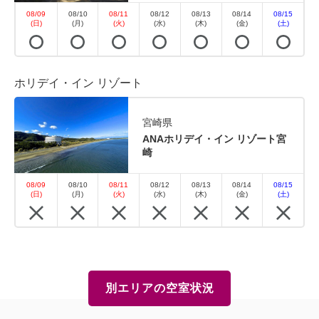
08/09
08/10
08/11
08/12
08/13
08/14
08/15
(日)
(月)
(火)
(水)
(木)
(金)
(土)
ホリデイ・イン リゾート
宮崎県
ANAホリデイ・イン リゾート宮
崎
08/09
08/10
08/11
08/12
08/13
08/14
08/15
(日)
(月)
(火)
(水)
(木)
(金)
(土)
別エリアの空室状況